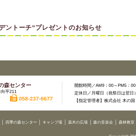
スウェーデントーチ”プレゼントのお知らせ
の森センター
開館時間／AM9：00～PM5：00
向平211
定休日／月曜日（祝祭日は翌日）
058-237-6677
【指定管理者】株式会社 木の国
四季の森センター
キャンプ場
薬木の広場
森の音楽会
森林教室