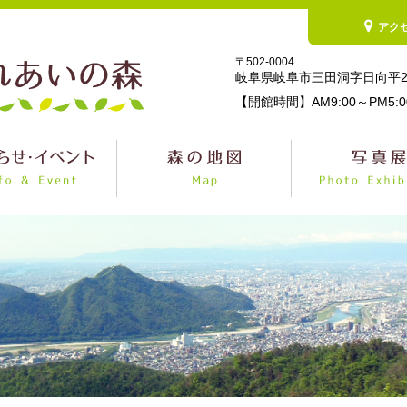
アク
〒502-0004
岐阜県岐阜市三田洞字日向平2
【開館時間】AM9:00～PM