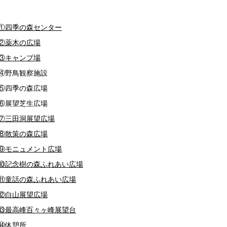
①四季の森センター
②薬木の広場
③キャンプ場
④野鳥観察施設
⑤四季の森広場
⑥展望芝生広場
⑦三田洞展望広場
⑧散策の森広場
⑨モニュメント広場
⑩記念樹の森ふれあい広場
⑪童話の森ふれあい広場
⑫白山展望広場
⑬最高峰百々ヶ峰展望台
⑭休憩所