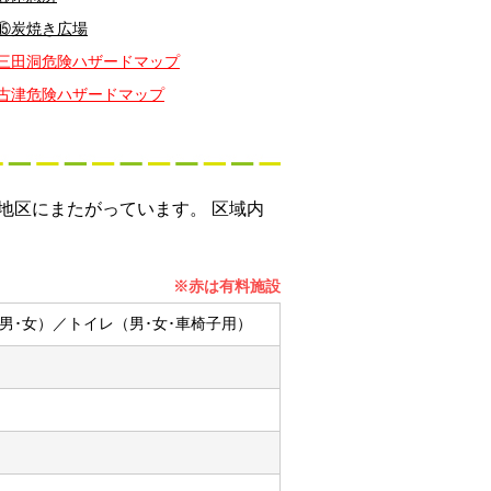
⑮炭焼き広場
三田洞危険ハザードマップ
古津危険ハザードマップ
地区にまたがっています。 区域内
※赤は有料施設
男･女）／トイレ（男･女･車椅子用）