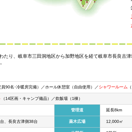
aにわたり、岐阜市三田洞地区から加野地区を経て岐阜市長良古津
。
定員90名･冷暖房完備）／ホール休憩室（自由使用）／
シャワールーム
（
ト
（14区画・キャンプ備品）／炊飯場（1棟）
管理道
延長8km
9台、長良古津側38台
薬木広場
12,000㎡