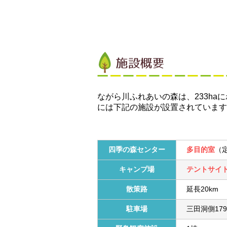
ながら川ふれあいの森は、233h
には下記の施設が設置されています
四季の森センター
多目的室
（
キャンプ場
テントサイ
散策路
延長20km
駐車場
三田洞側17