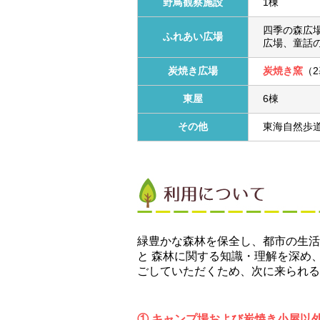
野鳥観察施設
1棟
四季の森広
ふれあい広場
広場、童話の
炭焼き広場
炭焼き窯
（
東屋
6棟
その他
東海自然歩
緑豊かな森林を保全し、都市の生活
と 森林に関する知識・理解を深め
ごしていただくため、次に来られる
① キャンプ場および炭焼き小屋以