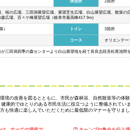
休憩所
2箇所
場、桜の広場、三田洞展望広場、展望芝生広場、白山展望広場、散策の広
森広場、百々ケ峰展望広場（岐阜市最高峰417.9m)
2基）
トイレ
3箇所
コース
オリエンテー
道が三田洞四季の森センターより白山展望地を経て長良志段見松尾池間
環境の改善を図るとともに、市民が森林浴、自然散策等の体験
、健康的でゆとりのある市民生活に役立つように整備されていま
方も快適に楽しんでいただくために最低限のマナーを守りまし
外は、すべての場所で
⑦ キャンプや集会を行う